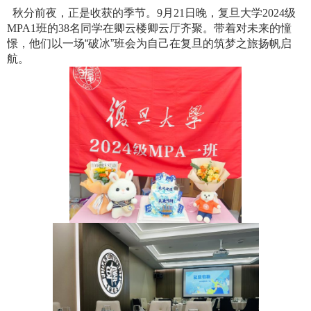
秋分前夜，正是收获的季节。
9
月
21
日晚，复旦大学
2024
级
MPA1
班的
38
名同学在卿云楼卿云厅齐聚。带着对未来的憧
憬，他们以一场“破冰”班会为自己在复旦的筑梦之旅扬帆启
航。