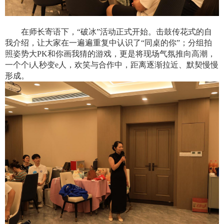
在师长寄语下，“破冰”活动正式开始。击鼓传花式的自
我介绍，让大家在一遍遍重复中认识了“同桌的你”；分组拍
照姿势大
PK
和你画我猜的游戏，更是将现场气氛推向高潮，
一个个
i
人秒变
e
人，欢笑与合作中，距离逐渐拉近、默契慢慢
形成。