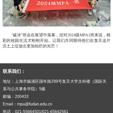
破冰”班会在展望中落幕，但对
2024
级
MPA1
班来说，精
“
彩的校园生活才刚刚开始。让我们共同期待他们在复旦这片
沃土上绽放出更加灿烂的光芒！
联系我们：
地址：上海市杨浦区国年路299号复旦大学文科楼（国际关
系与公共事务学院）5楼
邮编：200433
Email：mpa@fudan.edu.cn
电话：021-55664501/021-65642561