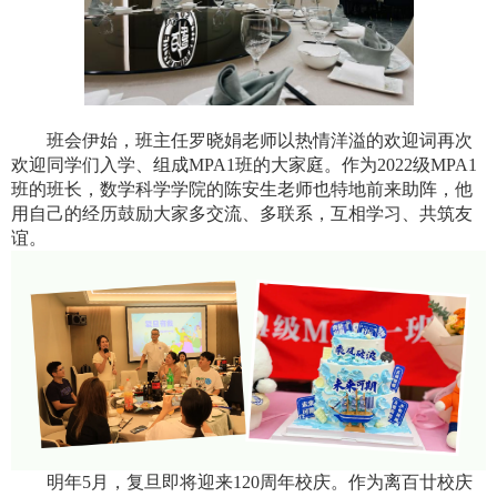
班会伊始，班主任罗晓娟老师以热情洋溢的欢迎词再次
欢迎同学们入学、组成
MPA1
班的大家庭。作为
2022
级
MPA1
班的班长，数学科学学院的陈安生老师也特地前来助阵，他
用自己的经历鼓励大家多交流、多联系，互相学习、共筑友
谊。
明年
5
月，复旦即将迎来
120
周年校庆。作为离百廿校庆